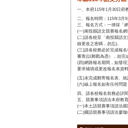
一、本府115年1月30日府教
二、報名時間：115年3月9
三、報名方式：一律採「
(一)南投縣語文競賽報名網址：nt
(二)請各校至「南投縣語文
錄更改之密碼，勿忘)。
(三)請各校務必於完成報名
審查(以郵戳為憑），始完
(四)網路報名期間，如發
要求補填或更改報名表資
(五)未完成郵寄報名表、
(六)線上報名如有任何問題
四、請各校報名前務必詳
五、競賽事項請洽本府教
(一)本土語競賽事項請洽羅國彥
(二)國語競賽事項請洽廖珈伶小