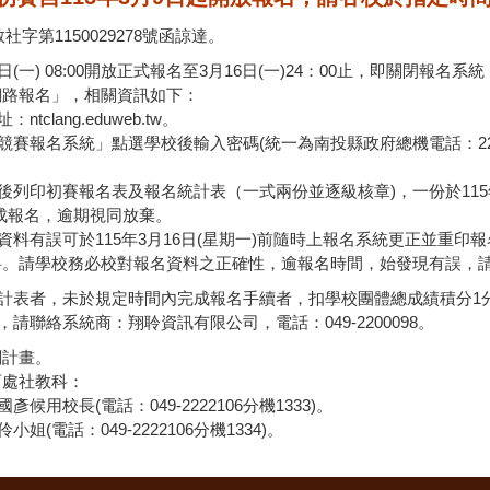
社字第1150029278號函諒達。
日(一) 08:00開放正式報名至3月16日(一)24：00止，即關閉
網路報名」，相關資訊如下：
clang.eduweb.tw。
競賽報名系統」點選學校後輸入密碼(統一為南投縣政府總機電話：222
後列印初賽報名表及報名統計表（一式兩份並逐級核章)，一份於115
成報名，逾期視同放棄。
現資料有誤可於115年3月16日(星期一)前隨時上報名系統更正並重
料。請學校務必校對報名資料之正確性，逾報名時間，始發現有誤，
統計表者，未於規定時間內完成報名手續者，扣學校團體總成績積分1
，請聯絡系統商：翔聆資訊有限公司，電話：049-2200098。
閱計畫。
育處社教科：
候用校長(電話：049-2222106分機1333)。
姐(電話：049-2222106分機1334)。